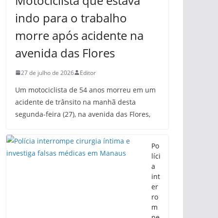
Motociclista que estava
indo para o trabalho
morre após acidente na
avenida das Flores
27 de julho de 2026
Editor
Um motociclista de 54 anos morreu em um
acidente de trânsito na manhã desta
segunda-feira (27), na avenida das Flores,
Po
líci
a
int
er
ro
m
pe