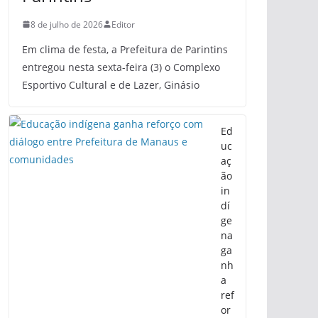
8 de julho de 2026
Editor
Em clima de festa, a Prefeitura de Parintins
entregou nesta sexta-feira (3) o Complexo
Esportivo Cultural e de Lazer, Ginásio
Ed
uc
aç
ão
in
dí
ge
na
ga
nh
a
ref
or