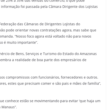
 de 25% a 35% das vendas do comércio, o que pode
 informação foi passada pela Câmara Dirigente dos Lojistas
ederação das Câmaras de Dirigentes Lojistas do
não pode orientar novas contratações agora, mas sabe que
emanda. “Nosso foco agora está voltado não para novos
so é muito importante”.
mércio de Bens, Serviços e Turismo do Estado do Amazonas
embra a realidade de boa parte dos empresários de
os compromissos com funcionários, fornecedores e outros.
es, estes que precisam comer e são pais e mães de família”,
que conhece estão se movimentando para evitar ‘que haja um
em Manaus”.