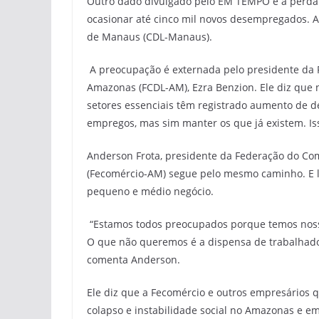
Outro dado divulgado pelo EM TEMPO é a perda
ocasionar até cinco mil novos desempregados. A
de Manaus (CDL-Manaus).
A preocupação é externada pelo presidente da F
Amazonas (FCDL-AM), Ezra Benzion. Ele diz que 
setores essenciais têm registrado aumento de d
empregos, mas sim manter os que já existem. Is
Anderson Frota, presidente da Federação do Co
(Fecomércio-AM) segue pelo mesmo caminho. E l
pequeno e médio negócio.
“Estamos todos preocupados porque temos noss
O que não queremos é a dispensa de trabalhador
comenta Anderson.
Ele diz que a Fecomércio e outros empresários 
colapso e instabilidade social no Amazonas e 