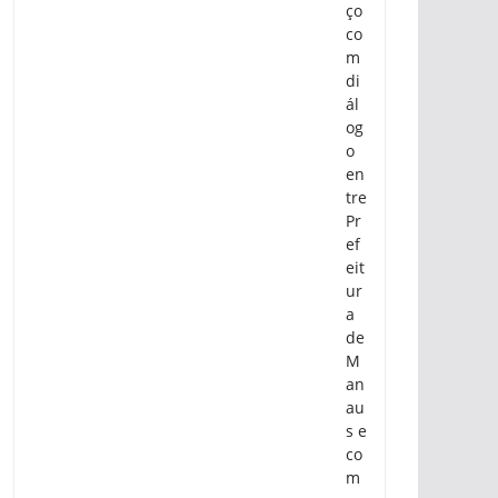
ço
co
m
di
ál
og
o
en
tre
Pr
ef
eit
ur
a
de
M
an
au
s e
co
m