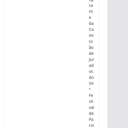
ra
nt
e
da
Co
mi
ss
ão
de
Jur
ad
os
do
59
º
Fe
sti
val
de
Pa
rin