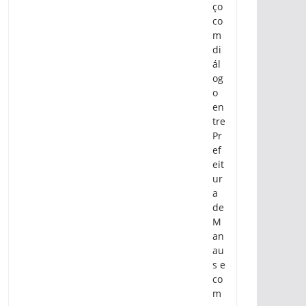
ço
co
m
di
ál
og
o
en
tre
Pr
ef
eit
ur
a
de
M
an
au
s e
co
m