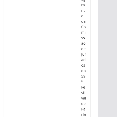
ra
nt
e
da
Co
mi
ss
ão
de
Jur
ad
os
do
59
º
Fe
sti
val
de
Pa
rin