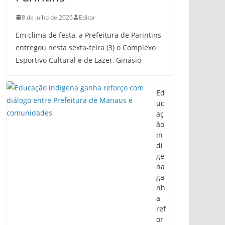
8 de julho de 2026
Editor
Em clima de festa, a Prefeitura de Parintins
entregou nesta sexta-feira (3) o Complexo
Esportivo Cultural e de Lazer, Ginásio
Ed
uc
aç
ão
in
dí
ge
na
ga
nh
a
ref
or