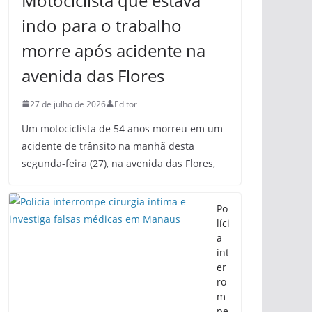
Motociclista que estava
indo para o trabalho
morre após acidente na
avenida das Flores
27 de julho de 2026
Editor
Um motociclista de 54 anos morreu em um
acidente de trânsito na manhã desta
segunda-feira (27), na avenida das Flores,
Po
líci
a
int
er
ro
m
pe