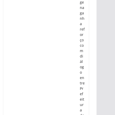
ge
na
ga
nh
a
ref
or
ço
co
m
di
ál
og
o
en
tre
Pr
ef
eit
ur
a