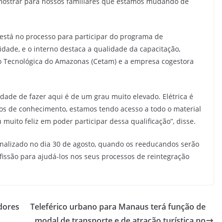
mostrar para nossos familiares que estamos mudando de
 está no processo para participar do programa de
idade, e o interno destaca a qualidade da capacitação,
o Tecnológica do Amazonas (Cetam) e a empresa cogestora
dade de fazer aqui é de um grau muito elevado. Elétrica é
pos de conhecimento, estamos tendo acesso a todo o material
muito feliz em poder participar dessa qualificação”, disse.
finalizado no dia 30 de agosto, quando os reeducandos serão
fissão para ajudá-los nos seus processos de reintegração
dores
Teleférico urbano para Manaus terá função de
modal de transporte e de atração turística no