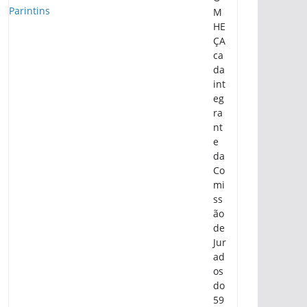
M
HE
ÇA
ca
da
int
eg
ra
nt
e
da
Co
mi
ss
ão
de
Jur
ad
os
do
59