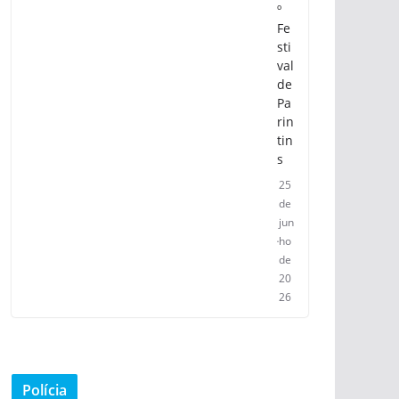
º
Fe
sti
val
de
Pa
rin
tin
s
25
de
jun
ho
de
20
26
Polícia