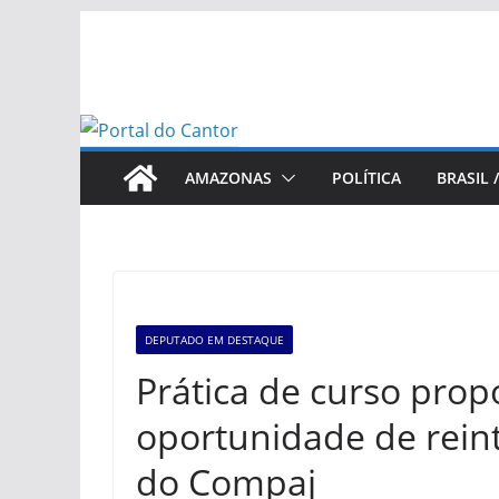
Pular
para
o
conteúdo
AMAZONAS
POLÍTICA
BRASIL 
DEPUTADO EM DESTAQUE
Prática de curso pro
oportunidade de reint
do Compaj