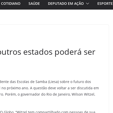
/ COTIDIANO
SAÚDE
DEPUTADO EM AÇÃO
ESPORTE
outros estados poderá ser
dente das Escolas de Samba (Liesa) sobre o futuro dos
 no próximo ano. A questão deve voltar a ser discutida em
o. Porém, o governador do Rio de Janeiro, Wilson Witzel,
e O Globo, “Witzel tem compartilhado com pessoas de sua