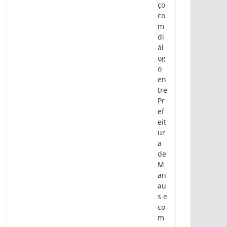
ço
co
m
di
ál
og
o
en
tre
Pr
ef
eit
ur
a
de
M
an
au
s e
co
m