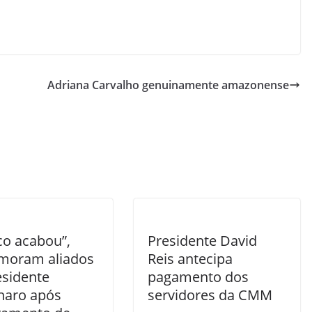
Adriana Carvalho genuinamente amazonense
co acabou”,
Presidente David
oram aliados
Reis antecipa
esidente
pagamento dos
naro após
servidores da CMM