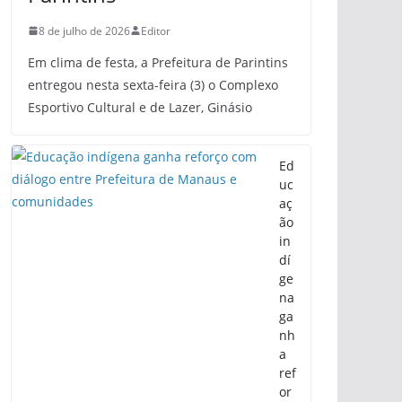
8 de julho de 2026
Editor
Em clima de festa, a Prefeitura de Parintins
entregou nesta sexta-feira (3) o Complexo
Esportivo Cultural e de Lazer, Ginásio
Ed
uc
aç
ão
in
dí
ge
na
ga
nh
a
ref
or