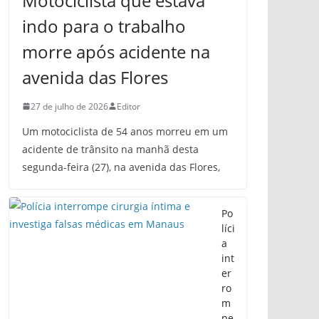
Motociclista que estava
indo para o trabalho
morre após acidente na
avenida das Flores
27 de julho de 2026
Editor
Um motociclista de 54 anos morreu em um
acidente de trânsito na manhã desta
segunda-feira (27), na avenida das Flores,
Po
líci
a
int
er
ro
m
pe