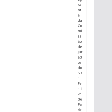
ra
nt
e
da
Co
mi
ss
ão
de
Jur
ad
os
do
59
º
Fe
sti
val
de
Pa
rin