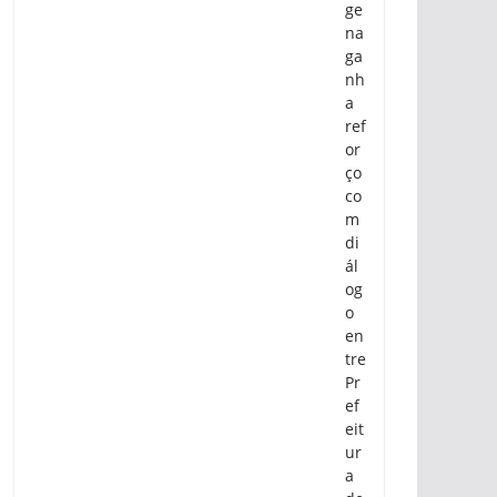
ge
na
ga
nh
a
ref
or
ço
co
m
di
ál
og
o
en
tre
Pr
ef
eit
ur
a