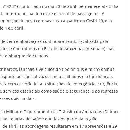
nº 42.216, publicado no dia 20 de abril, permanece até o dia
te intermunicipal terrestre e fluvial de passageiros. A
eminação do novo coronavírus, causador da Covid-19, e já
e 4 de abril.
s de cem embarcações continuará sendo fiscalizada pela
gados e Contratados do Estado do Amazonas (Arsepam), nas
s de embarque de Manaus.
 barcos, lanchas e veículos do tipo ônibus e micro-ônibus
ransporte por aplicativo, os compartilhados e o tipo lotação.
das, com exceção feita a situações de emergência e urgência,
e serviços essenciais como saúde e segurança, e ao regresso
esses dois modais.
lícia Militar e Departamento de Trânsito do Amazonas (Detran-
e secretarias de Saúde que fazem parte da Região
 de abril, as abordagens resultaram em 17 apreensões e 29