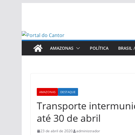
Pular
para
o
conteúdo
AMAZONAS
POLÍTICA
BRASIL 
AMAZONAS
DESTAQUE
Transporte intermun
até 30 de abril
23 de abril de 2020
administrador