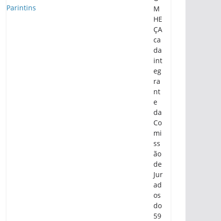
M
HE
ÇA
ca
da
int
eg
ra
nt
e
da
Co
mi
ss
ão
de
Jur
ad
os
do
59