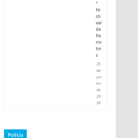
º
Fe
sti
val
de
Pa
rin
tin
s
25
de
jun
ho
de
20
26
Polícia