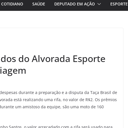
/ COTIDIANO
SAÚDE
DEPUTADO EM AÇÃO
ESPORTE
idos do Alvorada Esporte
 viagem
 despesas durante a preparação e a disputa da Taça Brasil de
lvorada está realizando uma rifa, no valor de R$2. Os prêmios
, durante um amistoso da equipe, são uma moto de 160
nho Santos, o valor arrecadado com a rifa será usado para