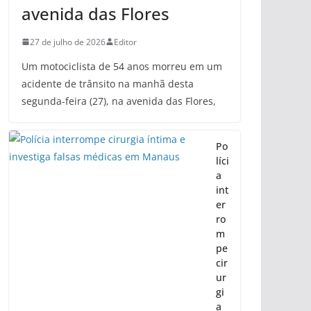
avenida das Flores
27 de julho de 2026
Editor
Um motociclista de 54 anos morreu em um
acidente de trânsito na manhã desta
segunda-feira (27), na avenida das Flores,
Po
líci
a
int
er
ro
m
pe
cir
ur
gi
a