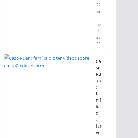
22
de
jul
ho
de
20
26
Ca
so
Ru
an
:
fa
mí
lia
di
z
ter
ví