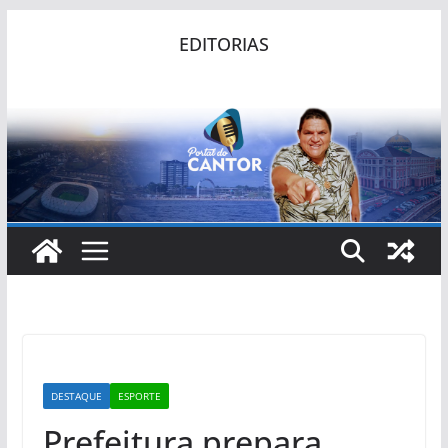
Pular
EDITORIAS
para
o
conteúdo
DESTAQUE
ESPORTE
Prefeitura prepara