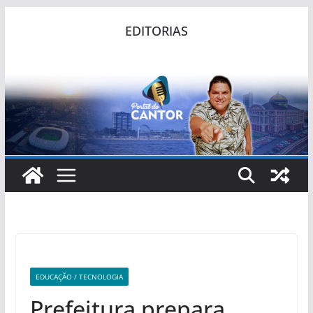
Pular
EDITORIAS
para
o
conteúdo
EDUCAÇÃO / TECNOLOGIA
Prefeitura prepara