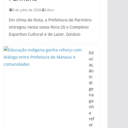
8 de julho de 2026
Editor
Em clima de festa, a Prefeitura de Parintins
entregou nesta sexta-feira (3) o Complexo
Esportivo Cultural e de Lazer, Ginásio
Ed
uc
aç
ão
in
dí
ge
na
ga
nh
a
ref
or