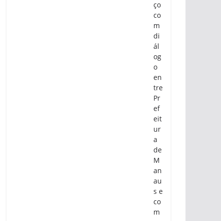
ço
co
m
di
ál
og
o
en
tre
Pr
ef
eit
ur
a
de
M
an
au
s e
co
m