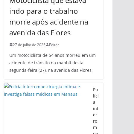
Motociclista que estava
indo para o trabalho
morre após acidente na
avenida das Flores
27 de julho de 2026
Editor
Um motociclista de 54 anos morreu em um
acidente de trânsito na manhã desta
segunda-feira (27), na avenida das Flores,
Po
líci
a
int
er
ro
m
pe