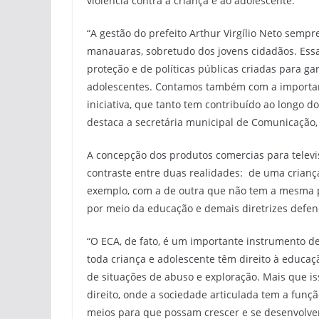
violência contra a criança e ao adolescente.
“A gestão do prefeito Arthur Virgílio Neto semp
manauaras, sobretudo dos jovens cidadãos. Essa
proteção e de políticas públicas criadas para ga
adolescentes. Contamos também com a important
iniciativa, que tanto tem contribuído ao longo do
destaca a secretária municipal de Comunicação,
A concepção dos produtos comercias para televis
contraste entre duas realidades: de uma criança
exemplo, com a de outra que não tem a mesma p
por meio da educação e demais diretrizes defen
“O ECA, de fato, é um importante instrumento de
toda criança e adolescente têm direito à educaçã
de situações de abuso e exploração. Mais que is
direito, onde a sociedade articulada tem a funçã
meios para que possam crescer e se desenvolver