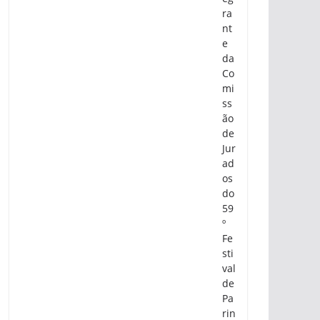
ra
nt
e
da
Co
mi
ss
ão
de
Jur
ad
os
do
59
º
Fe
sti
val
de
Pa
rin