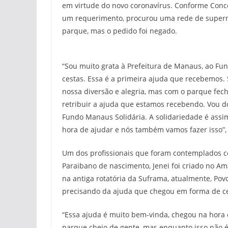
em virtude do novo coronavírus. Conforme Conce
um requerimento, procurou uma rede de superme
parque, mas o pedido foi negado.
“Sou muito grata à Prefeitura de Manaus, ao Fu
cestas. Essa é a primeira ajuda que recebemos.
nossa diversão e alegria, mas com o parque fec
retribuir a ajuda que estamos recebendo. Vou d
Fundo Manaus Solidária. A solidariedade é assim
hora de ajudar e nós também vamos fazer isso”,
Um dos profissionais que foram contemplados co
Paraibano de nascimento, Jenei foi criado no Am
na antiga rotatória da Suframa, atualmente, Pov
precisando da ajuda que chegou em forma de ce
“Essa ajuda é muito bem-vinda, chegou na hora 
parque cheio de gente, mas enquanto isso não é