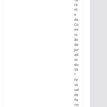
ra
nt
e
da
Co
mi
ss
ão
de
Jur
ad
os
do
59
º
Fe
sti
val
de
Pa
rin