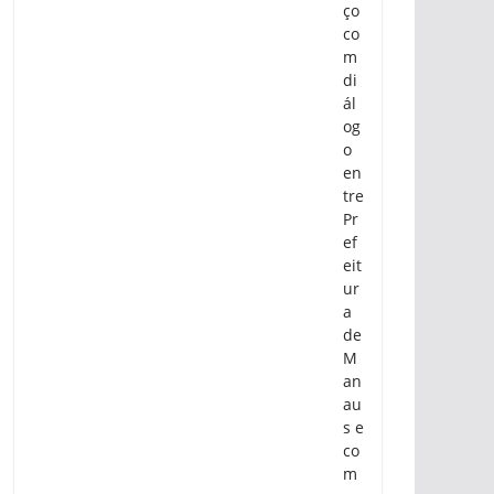
ço
co
m
di
ál
og
o
en
tre
Pr
ef
eit
ur
a
de
M
an
au
s e
co
m