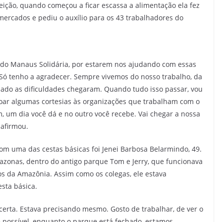
ição, quando começou a ficar escassa a alimentação ela fez
rcados e pediu o auxílio para os 43 trabalhadores do
ndo Manaus Solidária, por estarem nos ajudando com essas
 Só tenho a agradecer. Sempre vivemos do nosso trabalho, da
hado as dificuldades chegaram. Quando tudo isso passar, vou
oar algumas cortesias às organizações que trabalham com o
, um dia você dá e no outro você recebe. Vai chegar a nossa
 afirmou.
m uma das cestas básicas foi Jenei Barbosa Belarmindo, 49.
azonas, dentro do antigo parque Tom e Jerry, que funcionava
os da Amazônia. Assim como os colegas, ele estava
sta básica.
certa. Estava precisando mesmo. Gosto de trabalhar, de ver o
 possível, enquanto o parque está fechado, estamos