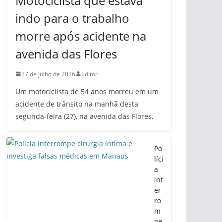
Motociclista que estava
indo para o trabalho
morre após acidente na
avenida das Flores
27 de julho de 2026
Editor
Um motociclista de 54 anos morreu em um
acidente de trânsito na manhã desta
segunda-feira (27), na avenida das Flores,
Po
líci
a
int
er
ro
m
pe