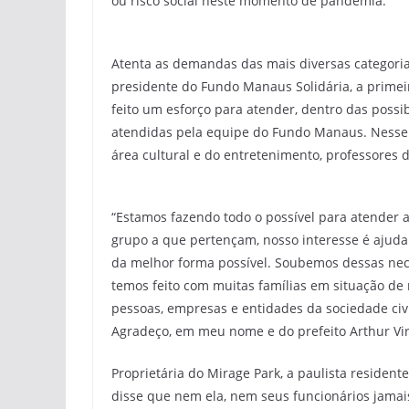
ou risco social neste momento de pandemia.
Atenta as demandas das mais diversas categorias
presidente do Fundo Manaus Solidária, a primeir
feito um esforço para atender, dentro das poss
atendidas pela equipe do Fundo Manaus. Nesse s
área cultural e do entretenimento, professores d
“Estamos fazendo todo o possível para atender a
grupo a que pertençam, nosso interesse é ajuda
da melhor forma possível. Soubemos dessas ne
temos feito com muitas famílias em situação de r
pessoas, empresas e entidades da sociedade ci
Agradeço, em meu nome e do prefeito Arthur Virg
Proprietária do Mirage Park, a paulista residen
disse que nem ela, nem seus funcionários jamai