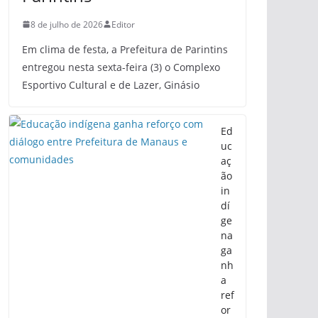
8 de julho de 2026
Editor
Em clima de festa, a Prefeitura de Parintins
entregou nesta sexta-feira (3) o Complexo
Esportivo Cultural e de Lazer, Ginásio
Ed
uc
aç
ão
in
dí
ge
na
ga
nh
a
ref
or