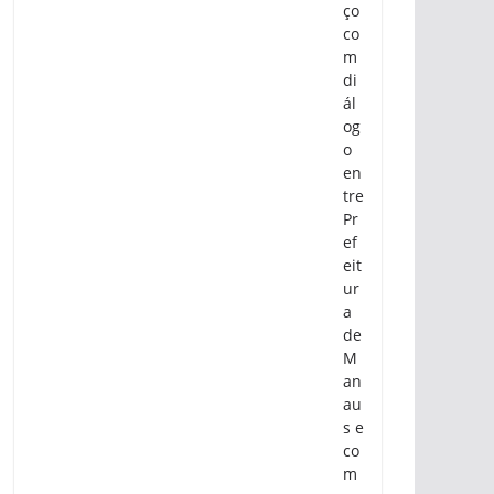
ço
co
m
di
ál
og
o
en
tre
Pr
ef
eit
ur
a
de
M
an
au
s e
co
m