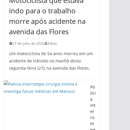
Motociclista que estava
indo para o trabalho
morre após acidente na
avenida das Flores
27 de julho de 2026
Editor
Um motociclista de 54 anos morreu em um
acidente de trânsito na manhã desta
segunda-feira (27), na avenida das Flores,
Po
líci
a
int
er
ro
m
pe