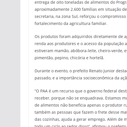
entrega de oito toneladas de alimentos do Progr
aproximadamente 2.600 famílias em situação de 
secretaria, na zona Sul, reforçou o compromiss
fortalecimento da agricultura familiar.
Os produtos foram adquiridos diretamente de ag
renda aos produtores e o acesso da população a a
estiveram mamão, abóbora-leite, cheiro-verde, es
pimentão, pepino, chicória e hortelã.
Durante o evento, o prefeito Renato Junior dest
passado, e a importância socioeconômica da açã
“O PAA é um recurso que o governo federal dest
receber, porque não se enquadrava. Estamos mui
de alimentos não beneficia apenas o produtor ru
também as pessoas que fazem o frete desse mate
das cozinhas, ajuda a gerar emprego. Além de m
todo um ciclo ao redor disso”, afirmou o prefeito