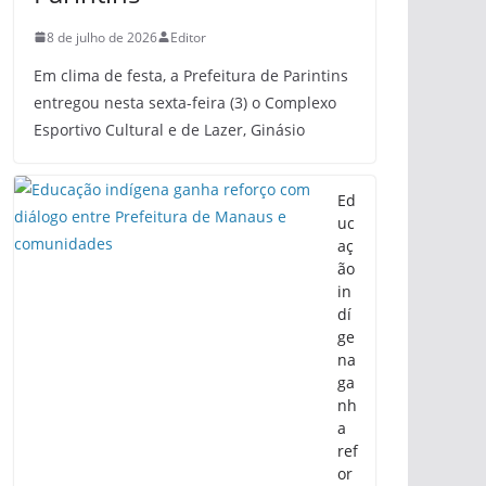
8 de julho de 2026
Editor
Em clima de festa, a Prefeitura de Parintins
entregou nesta sexta-feira (3) o Complexo
Esportivo Cultural e de Lazer, Ginásio
Ed
uc
aç
ão
in
dí
ge
na
ga
nh
a
ref
or