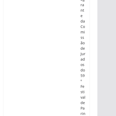
ra
nt
e
da
Co
mi
ss
ão
de
Jur
ad
os
do
59
º
Fe
sti
val
de
Pa
rin