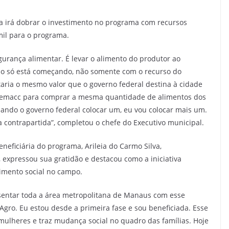
a irá dobrar o investimento no programa com recursos
mil para o programa.
gurança alimentar. É levar o alimento do produtor ao
ho só está começando, não somente com o recurso do
etaria o mesmo valor que o governo federal destina à cidade
 Semacc para comprar a mesma quantidade de alimentos dos
ando o governo federal colocar um, eu vou colocar mais um.
a contrapartida”, completou o chefe do Executivo municipal.
eneficiária do programa, Arileia do Carmo Silva,
expressou sua gratidão e destacou como a iniciativa
imento social no campo.
esentar toda a área metropolitana de Manaus com esse
gro. Eu estou desde a primeira fase e sou beneficiada. Esse
ulheres e traz mudança social no quadro das famílias. Hoje