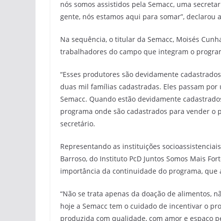
nós somos assistidos pela Semacc, uma secretar
gente, nós estamos aqui para somar”, declarou a
Na sequência, o titular da Semacc, Moisés Cunha
trabalhadores do campo que integram o progra
“Esses produtores são devidamente cadastrados, 
duas mil famílias cadastradas. Eles passam por
Semacc. Quando estão devidamente cadastrados,
programa onde são cadastrados para vender o pr
secretário.
Representando as instituições socioassistenciai
Barroso, do Instituto PcD Juntos Somos Mais For
importância da continuidade do programa, que a
“Não se trata apenas da doação de alimentos, nã
hoje a Semacc tem o cuidado de incentivar o pro
produzida com qualidade, com amor e espaço pel