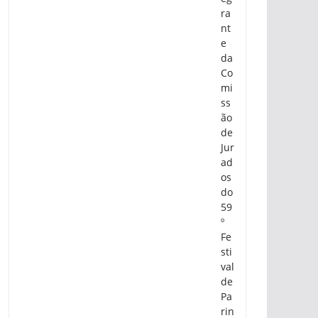
ra
nt
e
da
Co
mi
ss
ão
de
Jur
ad
os
do
59
º
Fe
sti
val
de
Pa
rin