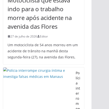
Motociclista que estava
indo para o trabalho
morre após acidente na
avenida das Flores
27 de julho de 2026
Editor
Um motociclista de 54 anos morreu em um
acidente de trânsito na manhã desta
segunda-feira (27), na avenida das Flores,
Po
líci
a
int
er
ro
m
pe