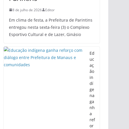
8 de julho de 2026
Editor
Em clima de festa, a Prefeitura de Parintins
entregou nesta sexta-feira (3) o Complexo
Esportivo Cultural e de Lazer, Ginásio
Ed
uc
aç
ão
in
dí
ge
na
ga
nh
a
ref
or