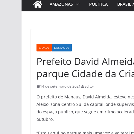
AMAZONAS
POLÍTICA
BRASIL 
CIDADE
DESTAQUE
Prefeito David Almeid
parque Cidade da Cr
14 de setembro de 2021
Editor
O prefeito de Manaus, David Almeida, esteve nest
Aleixo, zona Centro-Sul da capital, onde superv
do espaço público, que segue em ritmo acelerad
outubro.
“Estou aqui no parque mais uma vez e voltarei 