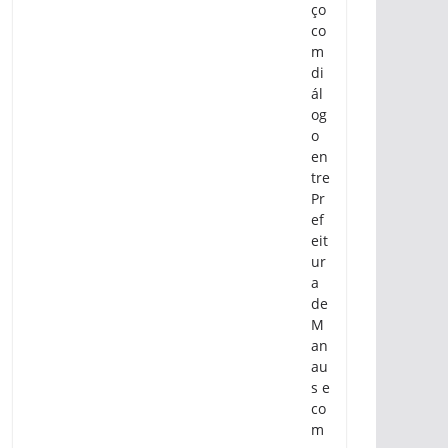
ço
co
m
di
ál
og
o
en
tre
Pr
ef
eit
ur
a
de
M
an
au
s e
co
m