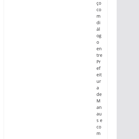
ço
co
m
di
ál
og
o
en
tre
Pr
ef
eit
ur
a
de
M
an
au
s e
co
m