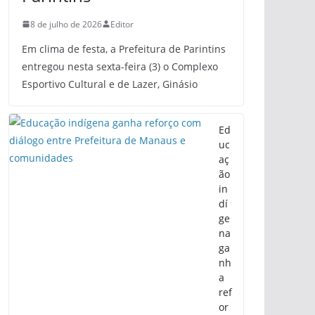
8 de julho de 2026
Editor
Em clima de festa, a Prefeitura de Parintins
entregou nesta sexta-feira (3) o Complexo
Esportivo Cultural e de Lazer, Ginásio
Ed
uc
aç
ão
in
dí
ge
na
ga
nh
a
ref
or