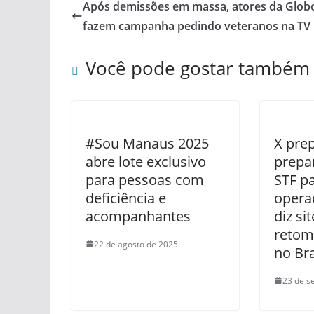
Após demissões em massa, atores da Glob
fazem campanha pedindo veteranos na TV
Você pode gostar também
#Sou Manaus 2025
X pre
abre lote exclusivo
prepa
para pessoas com
STF p
deficiência e
operaç
acompanhantes
diz si
retom
22 de agosto de 2025
no Bra
23 de s