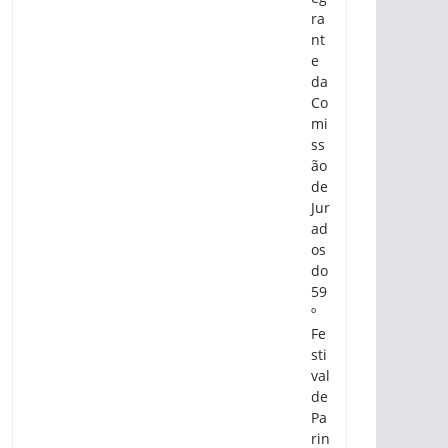
ra
nt
e
da
Co
mi
ss
ão
de
Jur
ad
os
do
59
º
Fe
sti
val
de
Pa
rin