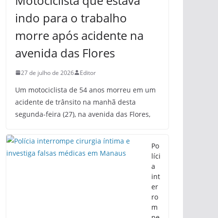
Motociclista que estava
indo para o trabalho
morre após acidente na
avenida das Flores
27 de julho de 2026
Editor
Um motociclista de 54 anos morreu em um
acidente de trânsito na manhã desta
segunda-feira (27), na avenida das Flores,
Po
líci
a
int
er
ro
m
pe