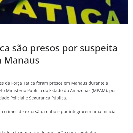
ica são presos por suspeita
em Manaus
tares da Força Tática foram presos em Manaus durante a
elo Ministério Público do Estado do Amazonas (MPAM), por
dade Policial e Segurança Pública.
m crimes de extorsão, roubo e por integrarem uma milícia
cidade e fazem parte de uma ação para combater