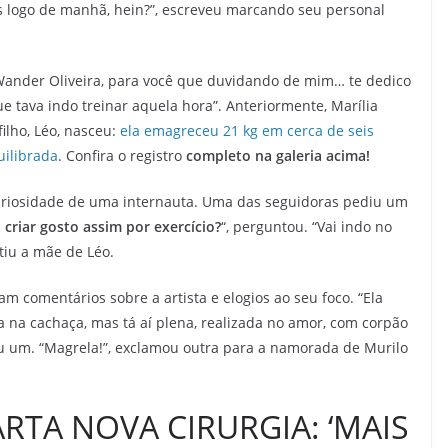
ias logo de manhã, hein?”, escreveu marcando seu personal
Wander Oliveira, para você que duvidando de mim… te dedico
ue tava indo treinar aquela hora”. Anteriormente, Marília
lho, Léo, nasceu:
ela emagreceu 21 kg em cerca de seis
uilibrada
. Confira o registro
completo na galeria acima!
curiosidade de uma internauta. Uma das seguidoras pediu um
 criar gosto assim por exercício?
“, perguntou. “Vai indo no
tiu a mãe de Léo.
 comentários sobre a artista e elogios ao seu foco. “Ela
ia na cachaça, mas tá aí plena, realizada no amor, com corpão
u um. “Magrela!”, exclamou outra para a namorada de Murilo
TA NOVA CIRURGIA: ‘MAIS