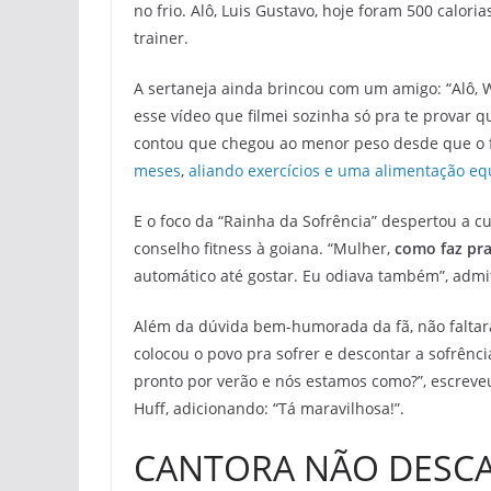
no frio. Alô, Luis Gustavo, hoje foram 500 calor
trainer.
A sertaneja ainda brincou com um amigo: “Alô, 
esse vídeo que filmei sozinha só pra te provar q
contou que chegou ao menor peso desde que o fi
meses
,
aliando exercícios e uma alimentação eq
E o foco da “Rainha da Sofrência” despertou a 
conselho fitness à goiana. “Mulher,
como faz pra
automático até gostar. Eu odiava também”, admi
Além da dúvida bem-humorada da fã, não faltaram
colocou o povo pra sofrer e descontar a sofrênc
pronto por verão e nós estamos como?”, escreve
Huff, adicionando: “Tá maravilhosa!”.
CANTORA NÃO DESCAR