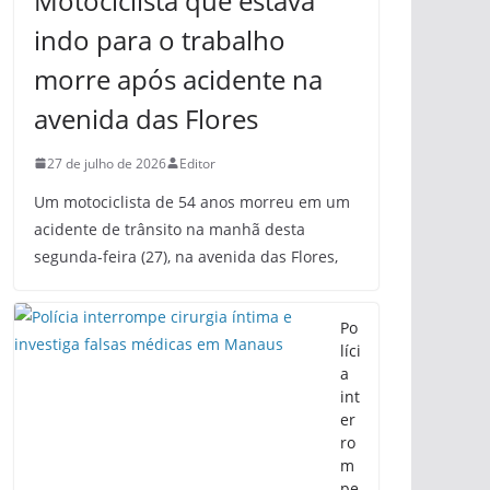
Motociclista que estava
indo para o trabalho
morre após acidente na
avenida das Flores
27 de julho de 2026
Editor
Um motociclista de 54 anos morreu em um
acidente de trânsito na manhã desta
segunda-feira (27), na avenida das Flores,
Po
líci
a
int
er
ro
m
pe