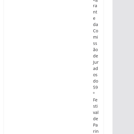
ra
nt
e
da
Co
mi
ss
ão
de
Jur
ad
os
do
59
º
Fe
sti
val
de
Pa
rin