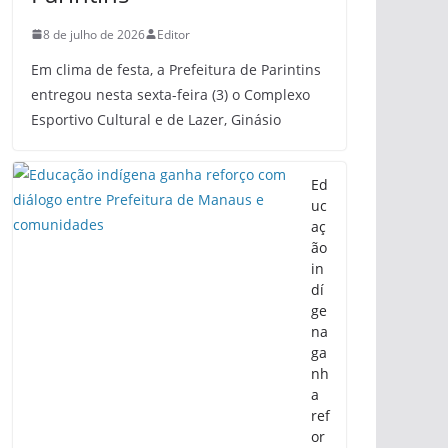
8 de julho de 2026
Editor
Em clima de festa, a Prefeitura de Parintins
entregou nesta sexta-feira (3) o Complexo
Esportivo Cultural e de Lazer, Ginásio
Ed
uc
aç
ão
in
dí
ge
na
ga
nh
a
ref
or