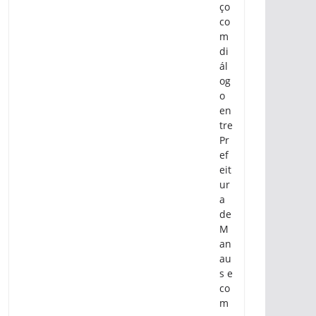
ço
co
m
di
ál
og
o
en
tre
Pr
ef
eit
ur
a
de
M
an
au
s e
co
m