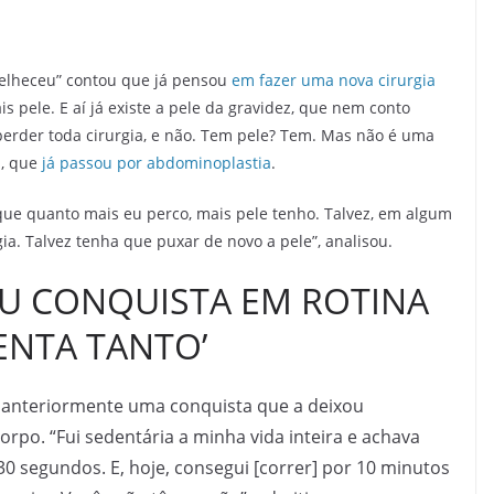
velheceu” contou que já pensou
em fazer uma nova cirurgia
s pele. E aí já existe a pele da gravidez, que nem conto
erder toda cirurgia, e não. Tem pele? Tem. Mas não é uma
a, que
já passou por abdominoplastia
.
 que quanto mais eu perco, mais pele tenho. Talvez, em algum
a. Talvez tenha que puxar de novo a pele”, analisou.
U CONQUISTA EM ROTINA
ENTA TANTO’
ou anteriormente uma conquista que a deixou
rpo. “Fui sedentária a minha vida inteira e achava
0 segundos. E, hoje, consegui [correr] por 10 minutos