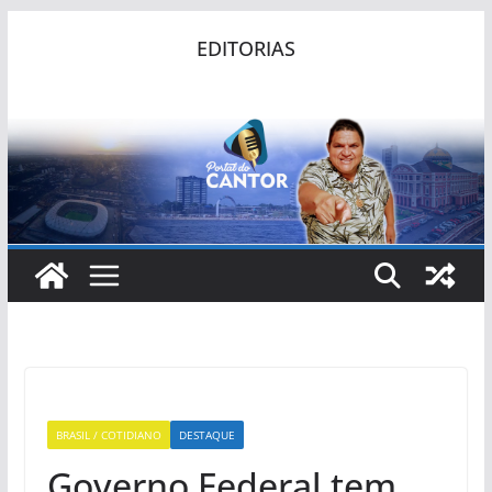
Pular
EDITORIAS
para
o
conteúdo
BRASIL / COTIDIANO
DESTAQUE
Governo Federal tem