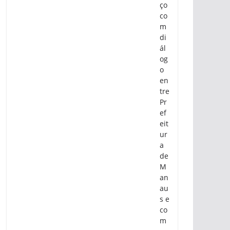
ço
co
m
di
ál
og
o
en
tre
Pr
ef
eit
ur
a
de
M
an
au
s e
co
m