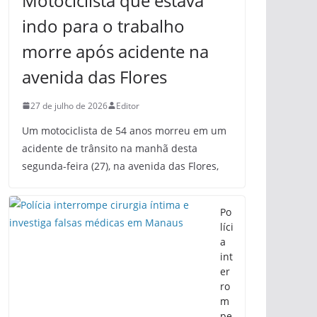
Motociclista que estava
indo para o trabalho
morre após acidente na
avenida das Flores
27 de julho de 2026
Editor
Um motociclista de 54 anos morreu em um
acidente de trânsito na manhã desta
segunda-feira (27), na avenida das Flores,
Po
líci
a
int
er
ro
m
pe