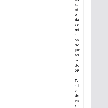
ra
nt
e
da
Co
mi
ss
ão
de
Jur
ad
os
do
59
º
Fe
sti
val
de
Pa
rin