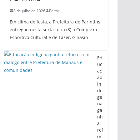
8 de julho de 2026
Editor
Em clima de festa, a Prefeitura de Parintins
entregou nesta sexta-feira (3) o Complexo
Esportivo Cultural e de Lazer, Ginásio
Ed
uc
aç
ão
in
dí
ge
na
ga
nh
a
ref
or