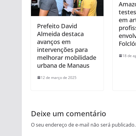
Amazo
testes
em art
Prefeito David
profis
Almeida destaca
envolv
avanços em
Folcló
intervenções para
18 de a
melhorar mobilidade
urbana de Manaus
12 de março de 2025
Deixe um comentário
O seu endereço de e-mail não será publicado.