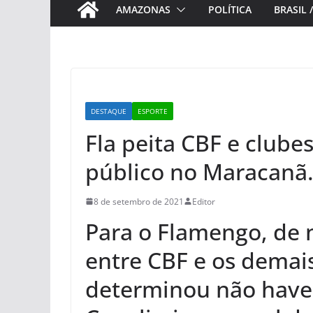
AMAZONAS
POLÍTICA
BRASIL 
DESTAQUE
ESPORTE
Fla peita CBF e clube
público no Maracanã.
8 de setembro de 2021
Editor
Para o Flamengo, de 
entre CBF e os demais
determinou não haver 