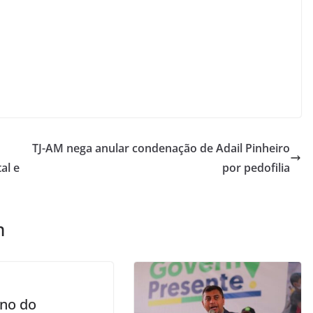
TJ-AM nega anular condenação de Adail Pinheiro
al e
por pedofilia
m
no do