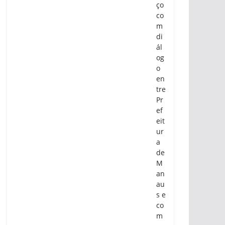
ço
co
m
di
ál
og
o
en
tre
Pr
ef
eit
ur
a
de
M
an
au
s e
co
m