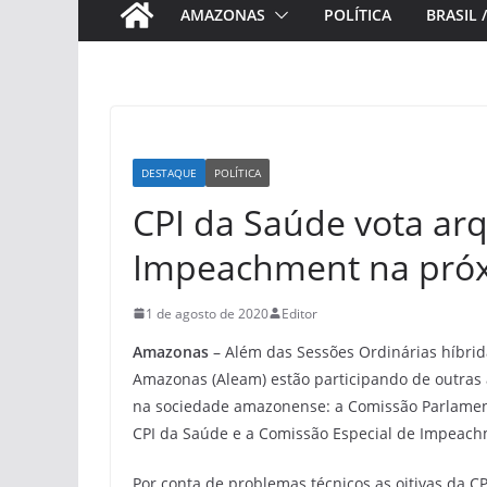
AMAZONAS
POLÍTICA
BRASIL 
DESTAQUE
POLÍTICA
CPI da Saúde vota ar
Impeachment na pró
1 de agosto de 2020
Editor
Amazonas
– Além das Sessões Ordinárias híbrid
Amazonas (Aleam) estão participando de outras 
na sociedade amazonense: a Comissão Parlamen
CPI da Saúde e a Comissão Especial de Impeach
Por conta de problemas técnicos as oitivas da C