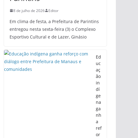
8 de julho de 2026
Editor
Em clima de festa, a Prefeitura de Parintins
entregou nesta sexta-feira (3) o Complexo
Esportivo Cultural e de Lazer, Ginásio
Ed
uc
aç
ão
in
dí
ge
na
ga
nh
a
ref
or