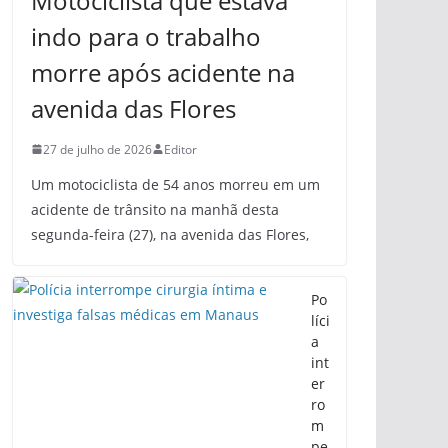
Motociclista que estava
indo para o trabalho
morre após acidente na
avenida das Flores
27 de julho de 2026
Editor
Um motociclista de 54 anos morreu em um
acidente de trânsito na manhã desta
segunda-feira (27), na avenida das Flores,
Po
líci
a
int
er
ro
m
pe