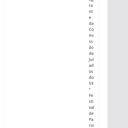
ra
nt
e
da
Co
mi
ss
ão
de
Jur
ad
os
do
59
º
Fe
sti
val
de
Pa
rin