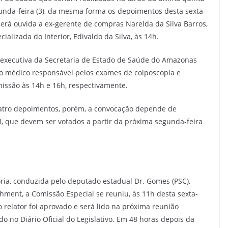
gunda-feira (3), da mesma forma os depoimentos desta sexta-
será ouvida a ex-gerente de compras Narelda da Silva Barros,
ializada do Interior, Edivaldo da Silva, às 14h.
ria executiva da Secretaria de Estado de Saúde do Amazonas
do médico responsável pelos exames de colposcopia e
ssão às 14h e 16h, respectivamente.
atro depoimentos, porém, a convocação depende de
 que devem ser votados a partir da próxima segunda-feira
ria, conduzida pelo deputado estadual Dr. Gomes (PSC),
ent, a Comissão Especial se reuniu, às 11h desta sexta-
do relator foi aprovado e será lido na próxima reunião
ado no Diário Oficial do Legislativo. Em 48 horas depois da