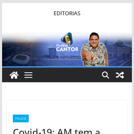
Pular
EDITORIAS
para
o
conteúdo
POLÍCIA
Covid-19: AM tem a