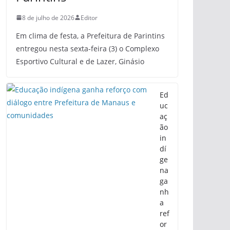
8 de julho de 2026
Editor
Em clima de festa, a Prefeitura de Parintins
entregou nesta sexta-feira (3) o Complexo
Esportivo Cultural e de Lazer, Ginásio
Ed
uc
aç
ão
in
dí
ge
na
ga
nh
a
ref
or