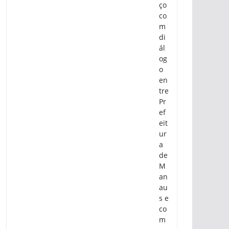
ço
co
m
di
ál
og
o
en
tre
Pr
ef
eit
ur
a
de
M
an
au
s e
co
m