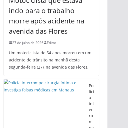
Motociclista que estava
indo para o trabalho
morre após acidente na
avenida das Flores
27 de julho de 2026
Editor
Um motociclista de 54 anos morreu em um
acidente de trânsito na manhã desta
segunda-feira (27), na avenida das Flores,
Po
líci
a
int
er
ro
m
pe