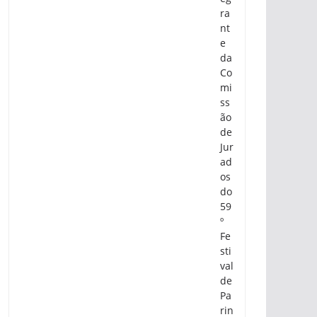
ra
nt
e
da
Co
mi
ss
ão
de
Jur
ad
os
do
59
º
Fe
sti
val
de
Pa
rin