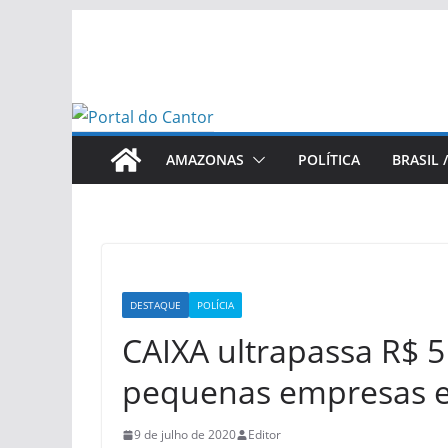
Pular
para
o
conteúdo
AMAZONAS
POLÍTICA
BRASIL 
DESTAQUE
POLÍCIA
CAIXA ultrapassa R$ 5
pequenas empresas em
9 de julho de 2020
Editor