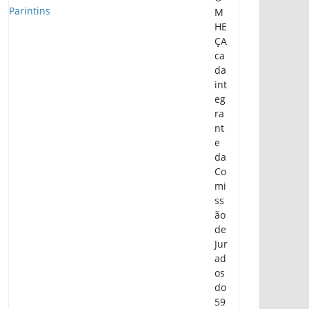
M
HE
ÇA
ca
da
int
eg
ra
nt
e
da
Co
mi
ss
ão
de
Jur
ad
os
do
59