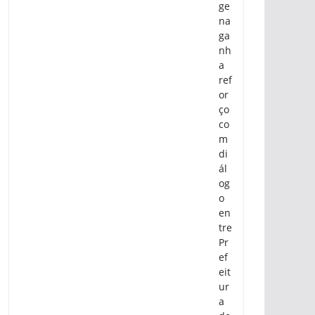
ge
na
ga
nh
a
ref
or
ço
co
m
di
ál
og
o
en
tre
Pr
ef
eit
ur
a