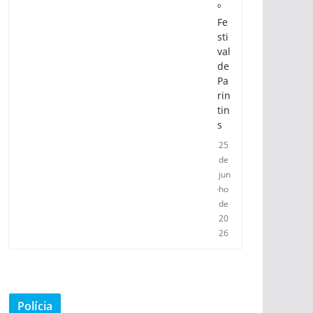
º
Fe
sti
val
de
Pa
rin
tin
s
25
de
jun
ho
de
20
26
Polícia