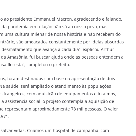
deo ao presidente Emmanuel Macron, agradecendo e falando,
es da pandemia em relação não só ao nosso povo, mas
am uma cultura milenar de nossa história e não recebem do
ontrário, são ameaçados constantemente por ideias absurdas
 desmatamento que avança a cada dia”, explicou Arthur
ar da Amazônia, fui buscar ajuda onde as pessoas entendem a
a floresta”, completou o prefeito.
naus, foram destinados com base na apresentação de dois
. Na saúde, será ampliado o atendimento às populações
e estrangeiros, com aquisição de equipamentos e insumos,
a assistência social, o projeto contempla a aquisição de
 que representam aproximadamente 78 mil pessoas. O valor
.571.
e salvar vidas. Criamos um hospital de campanha, com