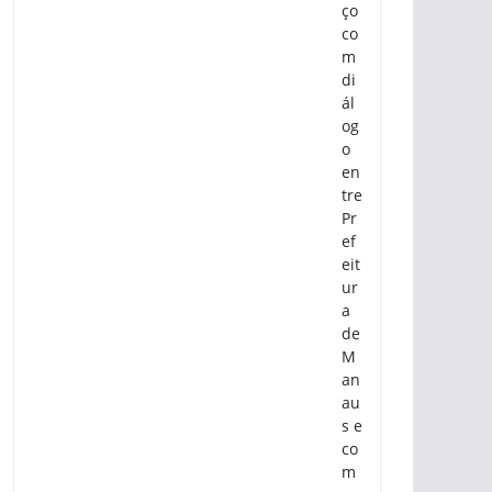
ço
co
m
di
ál
og
o
en
tre
Pr
ef
eit
ur
a
de
M
an
au
s e
co
m