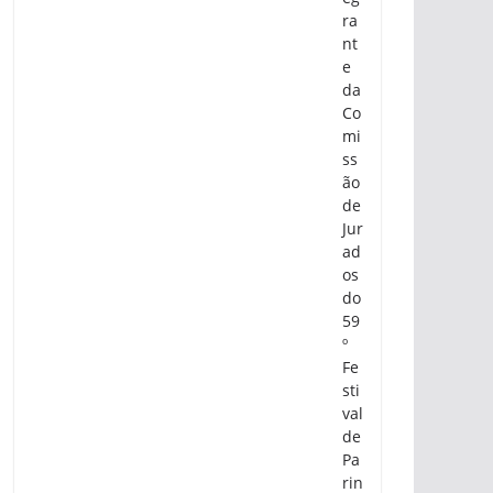
ra
nt
e
da
Co
mi
ss
ão
de
Jur
ad
os
do
59
º
Fe
sti
val
de
Pa
rin