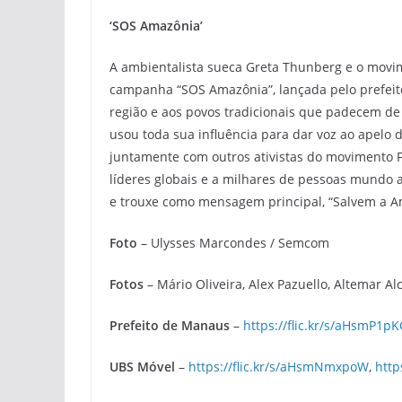
‘SOS Amazônia’
A ambientalista sueca Greta Thunberg e o movi
campanha “SOS Amazônia”, lançada pelo prefeito
região e aos povos tradicionais que padecem de
usou toda sua influência para dar voz ao apelo 
juntamente com outros ativistas do movimento Fr
líderes globais e a milhares de pessoas mundo 
e trouxe como mensagem principal, “Salvem a A
Foto
– Ulysses Marcondes / Semcom
Fotos
– Mário Oliveira, Alex Pazuello, Altemar 
Prefeito de Manaus
–
https://flic.kr/s/aHsmP1p
UBS Móvel
–
https://flic.kr/s/aHsmNmxpoW
,
http