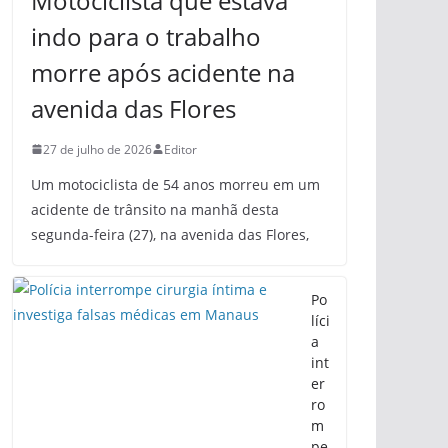
Motociclista que estava
indo para o trabalho
morre após acidente na
avenida das Flores
27 de julho de 2026
Editor
Um motociclista de 54 anos morreu em um
acidente de trânsito na manhã desta
segunda-feira (27), na avenida das Flores,
Po
líci
a
int
er
ro
m
pe