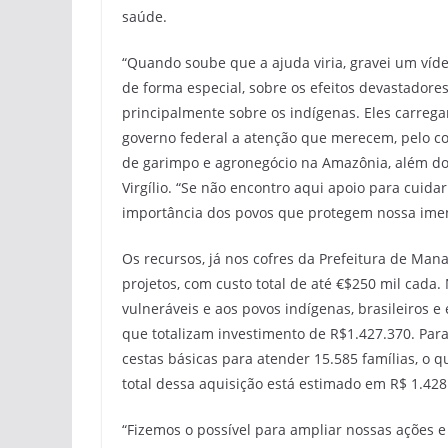
saúde.
“Quando soube que a ajuda viria, gravei um ví
de forma especial, sobre os efeitos devastador
principalmente sobre os indígenas. Eles carreg
governo federal a atenção que merecem, pelo c
de garimpo e agronegócio na Amazônia, além do
Virgílio. “Se não encontro aqui apoio para cuid
importância dos povos que protegem nossa imens
Os recursos, já nos cofres da Prefeitura de Ma
projetos, com custo total de até €$250 mil cada
vulneráveis e aos povos indígenas, brasileiros 
que totalizam investimento de R$1.427.370. Para 
cestas básicas para atender 15.585 famílias, o
total dessa aquisição está estimado em R$ 1.428
“Fizemos o possível para ampliar nossas ações 