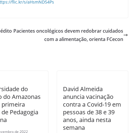
ttps://flic.kr/s/aHsmND54Ps
édito
Pacientes oncológicos devem redobrar cuidados
com a alimentação, orienta FCecon
rsidade do
David Almeida
o do Amazonas
anuncia vacinação
 primeira
contra a Covid-19 em
 de Pedagogia
pessoas de 38 e 39
ena
anos, ainda nesta
semana
ezembro de 2022