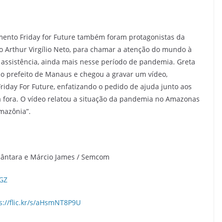
mento Friday for Future também foram protagonistas da
 Arthur Virgílio Neto, para chamar a atenção do mundo à
 assistência, ainda mais nesse período de pandemia. Greta
do prefeito de Manaus e chegou a gravar um vídeo,
iday For Future, enfatizando o pedido de ajuda junto aos
a fora. O vídeo relatou a situação da pandemia no Amazonas
mazônia”.
Alcântara e Márcio James / Semcom
KGZ
s://flic.kr/s/aHsmNT8P9U