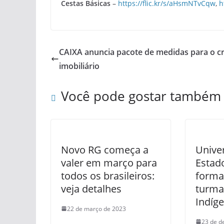
Cestas Básicas
–
https://flic.kr/s/aHsmNTvCqw
,
h
CAIXA anuncia pacote de medidas para o cr
imobiliário
Você pode gostar também
Novo RG começa a
Unive
valer em março para
Estad
todos os brasileiros:
forma
veja detalhes
turma
Indíg
22 de março de 2023
23 de d