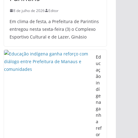
8 de julho de 2026
Editor
Em clima de festa, a Prefeitura de Parintins
entregou nesta sexta-feira (3) o Complexo
Esportivo Cultural e de Lazer, Ginásio
Ed
uc
aç
ão
in
dí
ge
na
ga
nh
a
ref
or