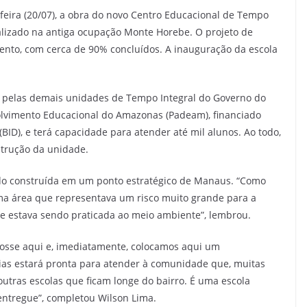
-feira (20/07), a obra do novo Centro Educacional de Tempo
calizado na antiga ocupação Monte Horebe. O projeto de
ento, com cerca de 90% concluídos. A inauguração da escola
 pelas demais unidades de Tempo Integral do Governo do
lvimento Educacional do Amazonas (Padeam), financiado
ID), e terá capacidade para atender até mil alunos. Ao todo,
strução da unidade.
do construída em um ponto estratégico de Manaus. “Como
a área que representava um risco muito grande para a
e estava sendo praticada ao meio ambiente”, lembrou.
posse aqui e, imediatamente, colocamos aqui um
ias estará pronta para atender à comunidade que, muitas
outras escolas que ficam longe do bairro. É uma escola
ntregue”, completou Wilson Lima.