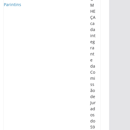
M
HE
ÇA
ca
da
int
eg
ra
nt
e
da
Co
mi
ss
ão
de
Jur
ad
os
do
59