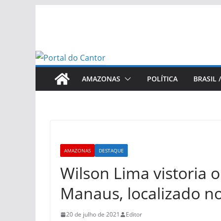
Pular
para
o
conteúdo
AMAZONAS
POLÍTICA
BRASIL 
AMAZONAS
DESTAQUE
Wilson Lima vistoria 
Manaus, localizado n
20 de julho de 2021
Editor