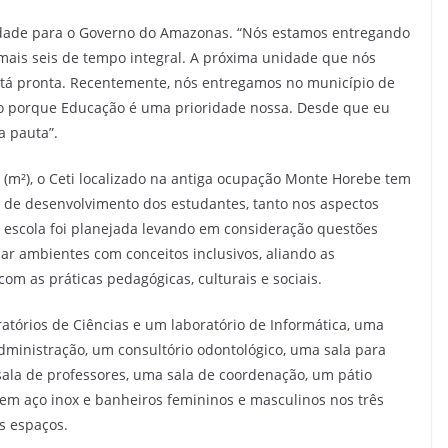
idade para o Governo do Amazonas. “Nós estamos entregando
 mais seis de tempo integral. A próxima unidade que nós
está pronta. Recentemente, nós entregamos no município de
so porque Educação é uma prioridade nossa. Desde que eu
a pauta”.
m²), o Ceti localizado na antiga ocupação Monte Horebe tem
 de desenvolvimento dos estudantes, tanto nos aspectos
. A escola foi planejada levando em consideração questões
iar ambientes com conceitos inclusivos, aliando as
com as práticas pedagógicas, culturais e sociais.
ratórios de Ciências e um laboratório de Informática, uma
administração, um consultório odontológico, uma sala para
ala de professores, uma sala de coordenação, um pátio
em aço inox e banheiros femininos e masculinos nos três
s espaços.