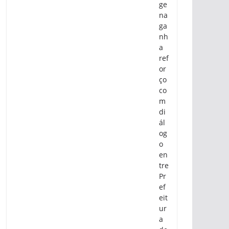
ge
na
ga
nh
a
ref
or
ço
co
m
di
ál
og
o
en
tre
Pr
ef
eit
ur
a