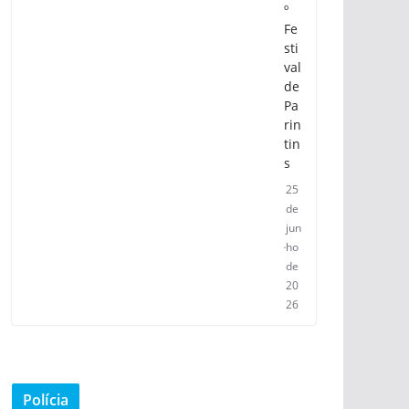
º
Fe
sti
val
de
Pa
rin
tin
s
25
de
jun
ho
de
20
26
Polícia