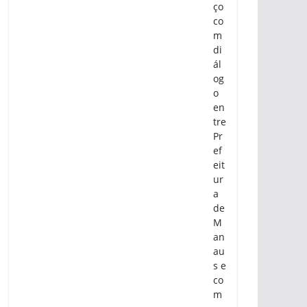
ço
co
m
di
ál
og
o
en
tre
Pr
ef
eit
ur
a
de
M
an
au
s e
co
m