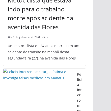
Motociclista que estava
indo para o trabalho
morre após acidente na
avenida das Flores
27 de julho de 2026
Editor
Um motociclista de 54 anos morreu em um
acidente de trânsito na manhã desta
segunda-feira (27), na avenida das Flores,
Po
líci
a
int
er
ro
m
pe