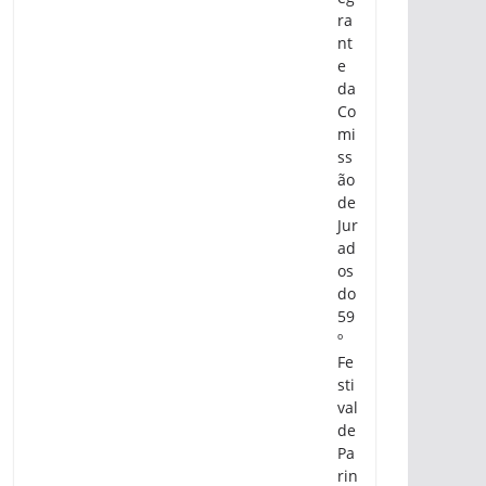
ra
nt
e
da
Co
mi
ss
ão
de
Jur
ad
os
do
59
º
Fe
sti
val
de
Pa
rin