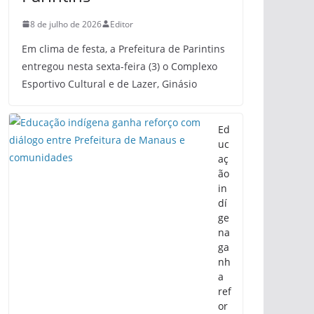
8 de julho de 2026
Editor
Em clima de festa, a Prefeitura de Parintins
entregou nesta sexta-feira (3) o Complexo
Esportivo Cultural e de Lazer, Ginásio
Ed
uc
aç
ão
in
dí
ge
na
ga
nh
a
ref
or