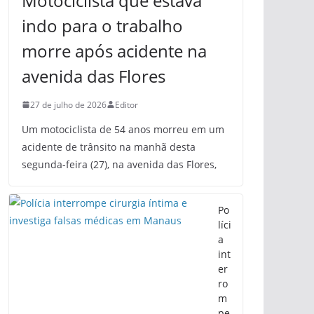
Motociclista que estava
indo para o trabalho
morre após acidente na
avenida das Flores
27 de julho de 2026
Editor
Um motociclista de 54 anos morreu em um
acidente de trânsito na manhã desta
segunda-feira (27), na avenida das Flores,
Po
líci
a
int
er
ro
m
pe