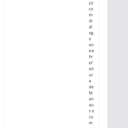
ço
co
m
di
ál
og
o
en
tre
Pr
ef
eit
ur
a
de
M
an
au
s e
co
m