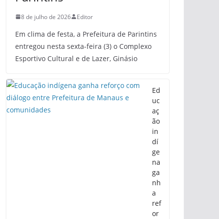
8 de julho de 2026
Editor
Em clima de festa, a Prefeitura de Parintins
entregou nesta sexta-feira (3) o Complexo
Esportivo Cultural e de Lazer, Ginásio
Ed
uc
aç
ão
in
dí
ge
na
ga
nh
a
ref
or