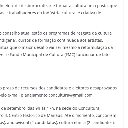
lmeida, de desburocratizar e tornar a cultura uma pasta, que
as e trabalhadores da indústria cultural e criativa de
 conselho atual estão os programas de resgate da cultura
ndígena”, cursos de formação continuada aos artistas,
pontua que o maior desafio vai ser mesmo a reformulação da
fazer o Fundo Municipal de Cultura (FMC) funcionar de fato,
 o prazo de recursos dos candidatos e eleitores desaprovados
8, pelo e-mail planejamento.concultura@gmail.com.
 de setembro, das 9h às 17h, na sede do Concultura,
ro II, Centro Histórico de Manaus. Até o momento, concorrem
s), audiovisual (2 candidatos), cultura étnica (2 candidatos),