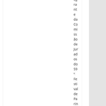
ra
nt
e
da
Co
mi
ss
ão
de
Jur
ad
os
do
59
º
Fe
sti
val
de
Pa
rin