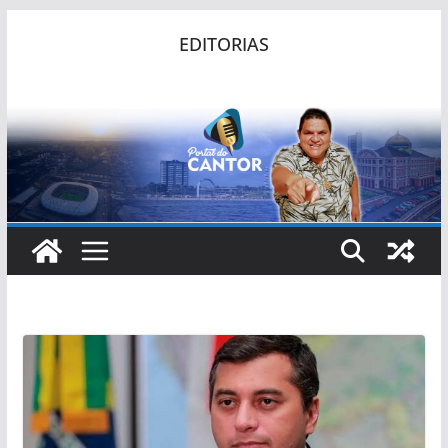
Pular
EDITORIAS
para
o
conteúdo