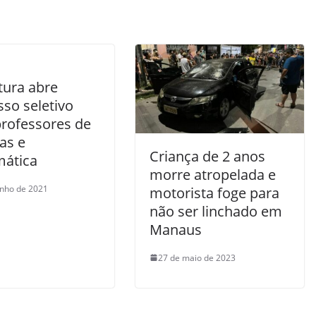
tura abre
so seletivo
professores de
as e
Criança de 2 anos
ática
morre atropelada e
unho de 2021
motorista foge para
não ser linchado em
Manaus
27 de maio de 2023