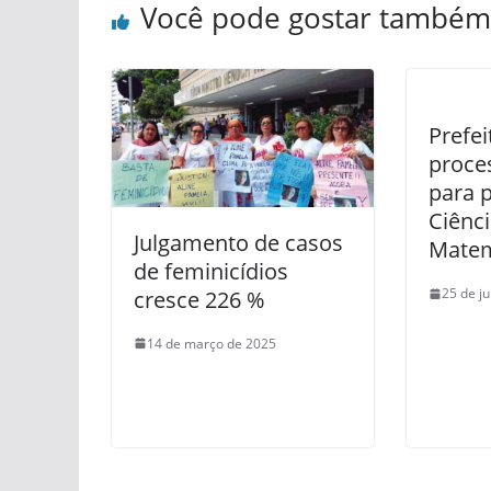
Você pode gostar também
Prefei
proces
para 
Ciênci
Julgamento de casos
Matem
de feminicídios
25 de j
cresce 226 %
14 de março de 2025