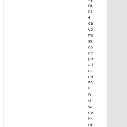
ra
nt
e
da
Co
mi
ss
ão
de
Jur
ad
os
do
59
º
Fe
sti
val
de
Pa
rin