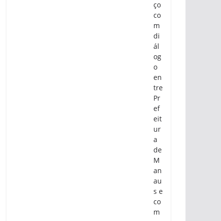
ço
co
m
di
ál
og
o
en
tre
Pr
ef
eit
ur
a
de
M
an
au
s e
co
m