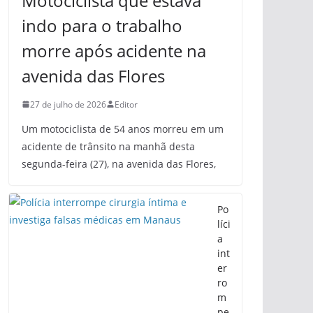
Motociclista que estava
indo para o trabalho
morre após acidente na
avenida das Flores
27 de julho de 2026
Editor
Um motociclista de 54 anos morreu em um
acidente de trânsito na manhã desta
segunda-feira (27), na avenida das Flores,
Po
líci
a
int
er
ro
m
pe