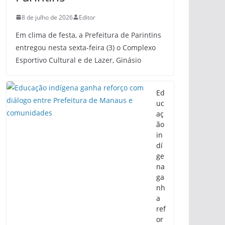
8 de julho de 2026
Editor
Em clima de festa, a Prefeitura de Parintins
entregou nesta sexta-feira (3) o Complexo
Esportivo Cultural e de Lazer, Ginásio
Ed
uc
aç
ão
in
dí
ge
na
ga
nh
a
ref
or