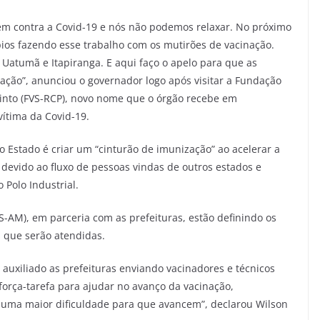
em contra a Covid-19 e nós não podemos relaxar. No próximo
ios fazendo esse trabalho com os mutirões de vacinação.
o Uatumã e Itapiranga. E aqui faço o apelo para que as
ção”, anunciou o governador logo após visitar a Fundação
into (FVS-RCP), novo nome que o órgão recebe em
ítima da Covid-19.
 Estado é criar um “cinturão de imunização” ao acelerar a
 devido ao fluxo de pessoas vindas de outros estados e
Polo Industrial.
S-AM), em parceria com as prefeituras, estão definindo os
s que serão atendidas.
uxiliado as prefeituras enviando vacinadores e técnicos
força-tarefa para ajudar no avanço da vacinação,
uma maior dificuldade para que avancem”, declarou Wilson