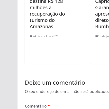
destina R$ 128
Capri
milhões à
Garan
recuperação do
apres
turismo do
direto
Amazonas
Bumb
24 de abril de 2021
18 de j
Deixe um comentário
O seu endereço de e-mail não será publicado.
Comentário
*