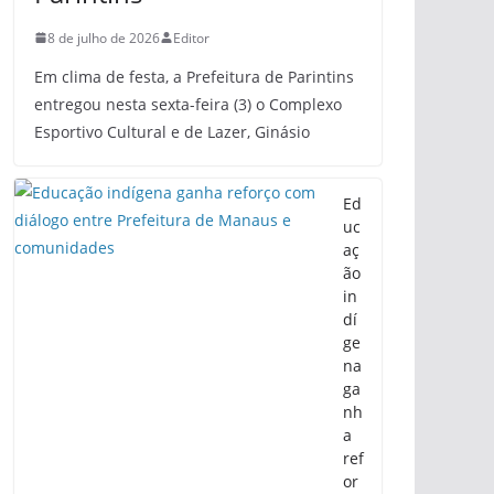
8 de julho de 2026
Editor
Em clima de festa, a Prefeitura de Parintins
entregou nesta sexta-feira (3) o Complexo
Esportivo Cultural e de Lazer, Ginásio
Ed
uc
aç
ão
in
dí
ge
na
ga
nh
a
ref
or