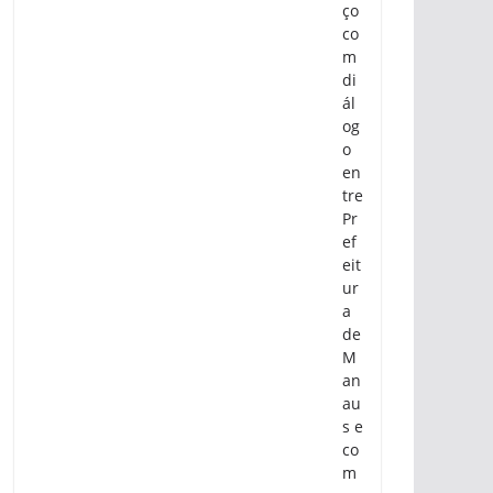
ço
co
m
di
ál
og
o
en
tre
Pr
ef
eit
ur
a
de
M
an
au
s e
co
m