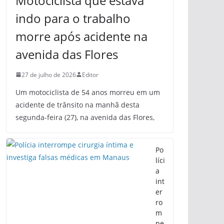
Motociclista que estava
indo para o trabalho
morre após acidente na
avenida das Flores
27 de julho de 2026
Editor
Um motociclista de 54 anos morreu em um
acidente de trânsito na manhã desta
segunda-feira (27), na avenida das Flores,
Po
líci
a
int
er
ro
m
pe