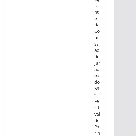
ra
nt
e
da
Co
mi
ss
ão
de
Jur
ad
os
do
59
º
Fe
sti
val
de
Pa
rin