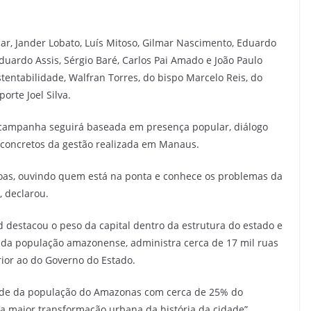
ar, Jander Lobato, Luís Mitoso, Gilmar Nascimento, Eduardo
Eduardo Assis, Sérgio Baré, Carlos Pai Amado e João Paulo
tentabilidade, Walfran Torres, do bispo Marcelo Reis, do
orte Joel Silva.
-campanha seguirá baseada em presença popular, diálogo
concretos da gestão realizada em Manaus.
ssoas, ouvindo quem está na ponta e conhece os problemas da
, declarou.
d destacou o peso da capital dentro da estrutura do estado e
da população amazonense, administra cerca de 17 mil ruas
ior ao do Governo do Estado.
ade da população do Amazonas com cerca de 25% do
 maior transformação urbana da história da cidade”,