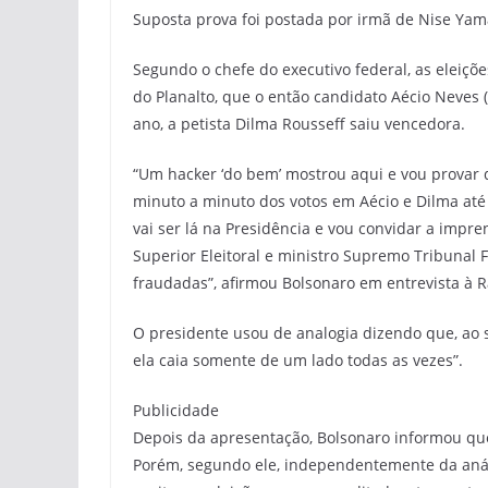
Suposta prova foi postada por irmã de Nise Ya
Segundo o chefe do executivo federal, as eleiçõ
do Planalto, que o então candidato Aécio Neves
ano, a petista Dilma Rousseff saiu vencedora.
“Um hacker ‘do bem’ mostrou aqui e vou provar q
minuto a minuto dos votos em Aécio e Dilma até o
vai ser lá na Presidência e vou convidar a impr
Superior Eleitoral e ministro Supremo Tribunal
fraudadas”, afirmou Bolsonaro em entrevista à Rá
O presidente usou de analogia dizendo que, ao 
ela caia somente de um lado todas as vezes”.
Publicidade
Depois da apresentação, Bolsonaro informou qu
Porém, segundo ele, independentemente da anális