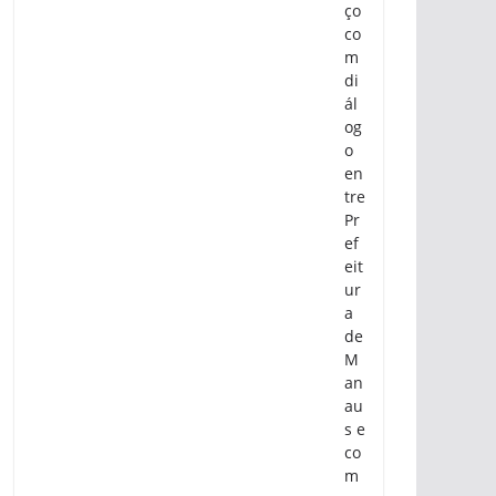
ço
co
m
di
ál
og
o
en
tre
Pr
ef
eit
ur
a
de
M
an
au
s e
co
m