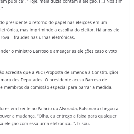
gem pública”. “Hoje, meia dúzia contam a eleição. […] Nós sim
.”
o presidente o retorno do papel nas eleições em um
etrônica, mas imprimindo a escolha do eleitor. Há anos ele
ova – fraudes nas urnas eletrônicas.
der o ministro Barroso e ameaçar as eleições caso o voto
ão acredita que a PEC (Proposta de Emenda à Constituição)
Câmara dos Deputados. O presidente acusa Barroso de
a de membros da comissão especial para barrar a medida.
ores em frente ao Palácio do Alvorada, Bolsonaro chegou a
houver a mudança. “Olha, eu entrego a faixa para qualquer
sa eleição com essa urna eletrônica…”, frisou.