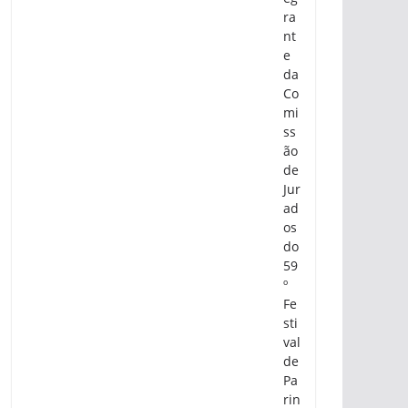
ra
nt
e
da
Co
mi
ss
ão
de
Jur
ad
os
do
59
º
Fe
sti
val
de
Pa
rin