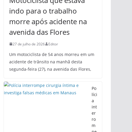
Motociclista que estava
indo para o trabalho
morre após acidente na
avenida das Flores
27 de julho de 2026
Editor
Um motociclista de 54 anos morreu em um
acidente de trânsito na manhã desta
segunda-feira (27), na avenida das Flores,
Po
líci
a
int
er
ro
m
pe