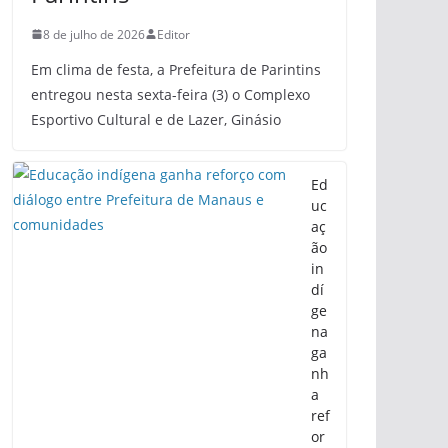
8 de julho de 2026
Editor
Em clima de festa, a Prefeitura de Parintins
entregou nesta sexta-feira (3) o Complexo
Esportivo Cultural e de Lazer, Ginásio
Ed
uc
aç
ão
in
dí
ge
na
ga
nh
a
ref
or