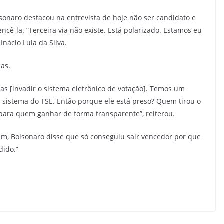
lsonaro destacou na entrevista de hoje não ser candidato e
cê-la. “Terceira via não existe. Está polarizado. Estamos eu
Inácio Lula da Silva.
cas.
as [invadir o sistema eletrônico de votação]. Temos um
sistema do TSE. Então porque ele está preso? Quem tirou o
a para quem ganhar de forma transparente”, reiterou.
gem, Bolsonaro disse que só conseguiu sair vencedor por que
dido.”