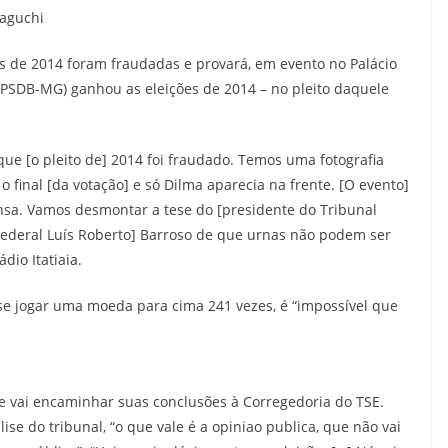
maguchi
es de 2014 foram fraudadas e provará, em evento no Palácio
 (PSDB-MG) ganhou as eleições de 2014 – no pleito daquele
ue [o pleito de] 2014 foi fraudado. Temos uma fotografia
 final [da votação] e só Dilma aparecia na frente. [O evento]
ensa. Vamos desmontar a tese do [presidente do Tribunal
 Federal Luís Roberto] Barroso de que urnas não podem ser
dio Itatiaia.
se jogar uma moeda para cima 241 vezes, é “impossível que
e vai encaminhar suas conclusões à Corregedoria do TSE.
e do tribunal, “o que vale é a opiniao publica, que não vai