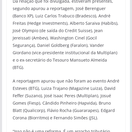
Da relação que foi divulgada, estiveram presentes,
segundo apurou a reportagem, José Berenguer
(Banco XP), Luiz Carlos Trabuco (Bradesco), André
Freitas (Hedge Investments), Alberto Saraiva (Habibs),
José Olympio (de saída do Credit Suisse), Jean
Jereissati (Ambev), Washington Cinel (Gocil
Segurança), Daniel Goldberg (Faralon), Vander
Giordano (vice-presidente institucional da Multiplan)
e o ex-secretário do Tesouro Mansueto Almeida
(BTG).
A reportagem apurou que não foram ao evento André
Esteves (BTG), Luiza Trajano (Magazine Luiza), David
Feffer (Suzano), José Isaac Peres (Multiplan), Josué
Gomes (Fiesp), Cândido Pinheiro (Hapvida), Bruno
Blatt (Qualicorp), Flávio Rocha (Guararapes), Edgard
Corona (Biorritmo) e Fernando Simões (JSL).
“Isso não é uma reforma. É um arrocho tributário